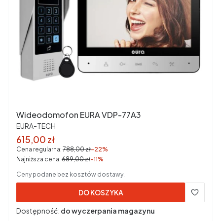
Wideodomofon EURA VDP-77A3
PRODUCENT
EURA-TECH
Cena promocyjna brutto
615,00 zł
Cena regularna:
788,00 zł
-22%
Najniższa cena:
689,00 zł
-11%
Ceny podane bez kosztów dostawy.
DO KOSZYKA
Dostępność:
do wyczerpania magazynu