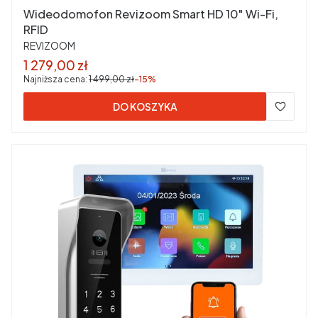
Wideodomofon Revizoom Smart HD 10" Wi-Fi,
RFID
PRODUCENT
REVIZOOM
Cena promocyjna
1 279,00 zł
Najniższa cena:
1 499,00 zł
-15%
DO KOSZYKA