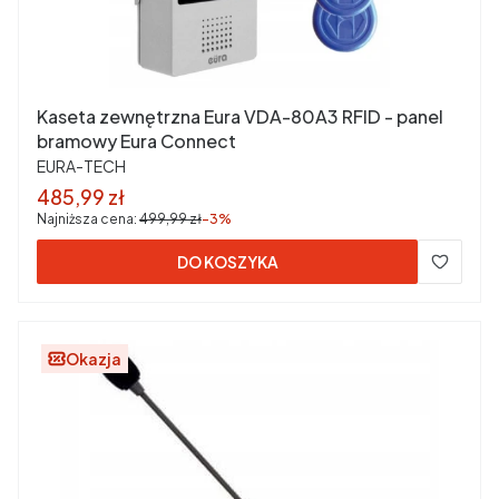
Kaseta zewnętrzna Eura VDA-80A3 RFID - panel
bramowy Eura Connect
PRODUCENT
EURA-TECH
Cena promocyjna
485,99 zł
Najniższa cena:
499,99 zł
-3%
DO KOSZYKA
Okazja