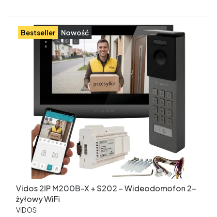
Bestseller
Nowość
Vidos 2IP M200B-X + S202 – Wideodomofon 2-
żyłowy WiFi
PRODUCENT
VIDOS