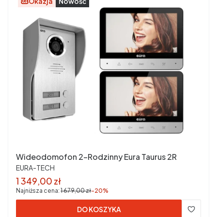
Okazja
Nowość
Wideodomofon 2-Rodzinny Eura Taurus 2R
PRODUCENT
EURA-TECH
Cena promocyjna
1 349,00 zł
Najniższa cena:
1 679,00 zł
-20%
DO KOSZYKA