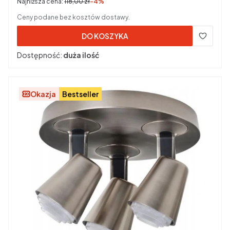
Najniższa cena:
118,00 zł
-4%
Ceny podane bez kosztów dostawy.
DO KOSZYKA
Dostępność:
duża ilość
Okazja
Bestseller