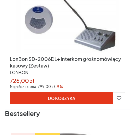
LonBon SD-2006DL+ Interkom głośnomówiący
kasowy (Zestaw)
PRODUCENT
LONBON
Cena promocyjna
726,00 zł
Najniższa cena:
799,00 zł
-9%
DO KOSZYKA
Bestsellery