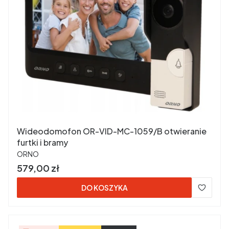
Wideodomofon OR-VID-MC-1059/B otwieranie
furtki i bramy
PRODUCENT
ORNO
Cena
579,00 zł
DO KOSZYKA