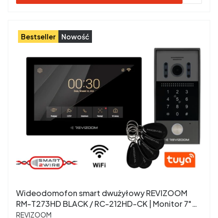
Bestseller
Nowość
Wideodomofon smart dwużyłowy REVIZOOM
RM-T273HD BLACK / RC-212HD-CK | Monitor 7"
PRODUCENT
IPS, WiFi, Szyfrator, RFID
REVIZOOM