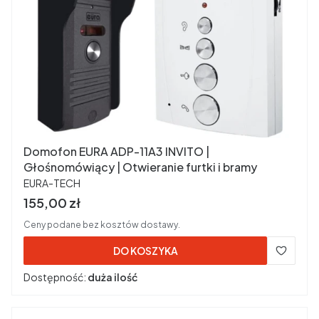
Domofon EURA ADP-11A3 INVITO |
Głośnomówiący | Otwieranie furtki i bramy
PRODUCENT
EURA-TECH
Cena brutto
155,00 zł
Ceny podane bez kosztów dostawy.
DO KOSZYKA
Dostępność:
duża ilość