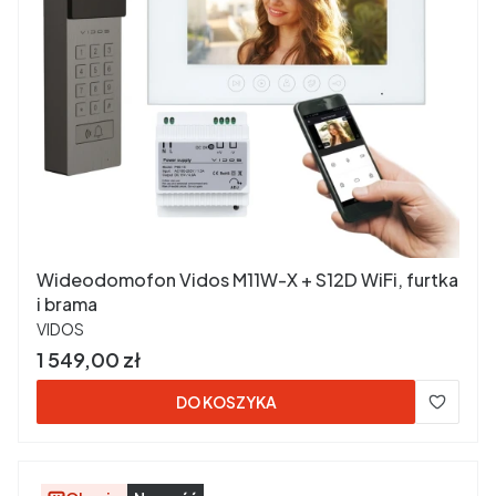
Wideodomofon Vidos M11W-X + S12D WiFi, furtka
i brama
PRODUCENT
VIDOS
Cena
1 549,00 zł
DO KOSZYKA