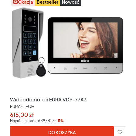
Okazja
Bestseller
Nowość
Wideodomofon EURA VDP-77A3
PRODUCENT
EURA-TECH
Cena promocyjna
615,00 zł
Najniższa cena:
689,00 zł
-11%
DO KOSZYKA