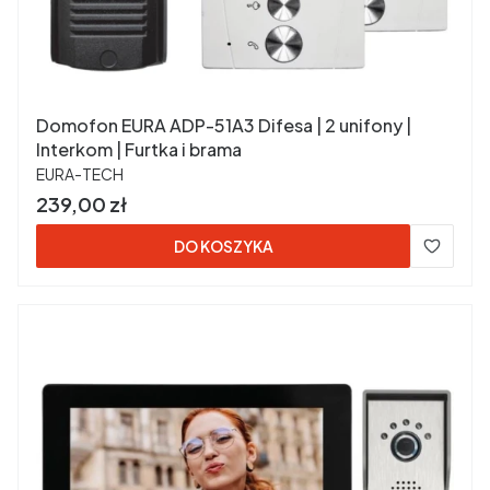
Domofon EURA ADP-51A3 Difesa | 2 unifony |
Interkom | Furtka i brama
PRODUCENT
EURA-TECH
Cena
239,00 zł
DO KOSZYKA