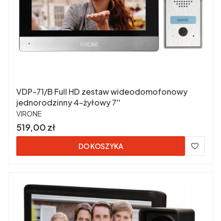
VDP-71/B Full HD zestaw wideodomofonowy
jednorodzinny 4-żyłowy 7''
PRODUCENT
VIRONE
Cena
519,00 zł
DO KOSZYKA