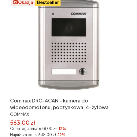
Okazja
Bestseller
Commax DRC-4CAN – kamera do
wideodomofonu, podtynkowa, 4-żyłowa
PRODUCENT
COMMAX
Cena promocyjna brutto
563,00 zł
Cena regularna:
638,00 zł
-12%
Najniższa cena:
638,00 zł
-12%