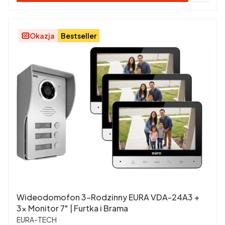
Okazja
Bestseller
Wideodomofon 3-Rodzinny EURA VDA-24A3 +
3x Monitor 7" | Furtka i Brama
PRODUCENT
EURA-TECH