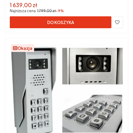
Cena promocyjna
1 639,00 zł
Najniższa cena:
1 799,00 zł
-9%
DO KOSZYKA
Okazja