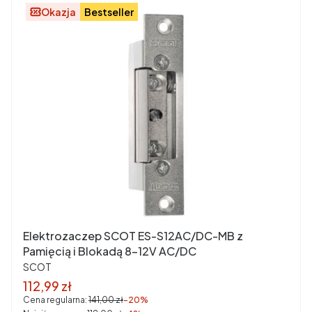
Okazja
Bestseller
Elektrozaczep SCOT ES-S12AC/DC-MB z
Pamięcią i Blokadą 8-12V AC/DC
PRODUCENT
SCOT
Cena promocyjna brutto
112,99 zł
Cena regularna:
141,00 zł
-20%