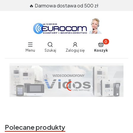
🔥 Darmowa dostawa od 500 zł
Produkty w koszy
Otwórz wyszukiwarkę
Menu
Szukaj
Zaloguj się
Koszyk
End of main navigation
Polecane produkty