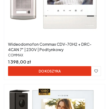
Wideodomofon Commax CDV-70H2 + DRC-
4CAN 7" | 230V | Podtynkowy
PRODUCENT
COMMAX
Cena
1 398,00 zł
DO KOSZYKA