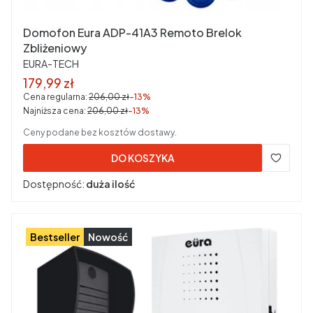
Domofon Eura ADP-41A3 Remoto Brelok
Zbliżeniowy
PRODUCENT
EURA-TECH
Cena promocyjna brutto
179,99 zł
Cena regularna:
206,00 zł
-13%
Najniższa cena:
206,00 zł
-13%
Ceny podane bez kosztów dostawy.
DO KOSZYKA
Dostępność:
duża ilość
Bestseller
Nowość