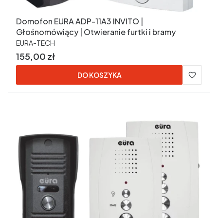
Domofon EURA ADP-11A3 INVITO |
Głośnomówiący | Otwieranie furtki i bramy
PRODUCENT
EURA-TECH
Cena
155,00 zł
DO KOSZYKA