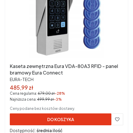
Kaseta zewnętrzna Eura VDA-80A3 RFID - panel
bramowy Eura Connect
PRODUCENT
EURA-TECH
Cena promocyjna brutto
485,99 zł
Cena regularna:
679,00 zł
-28%
Najniższa cena:
499,99 zł
-3%
Ceny podane bez kosztów dostawy.
DO KOSZYKA
Dostępność:
średnia ilość