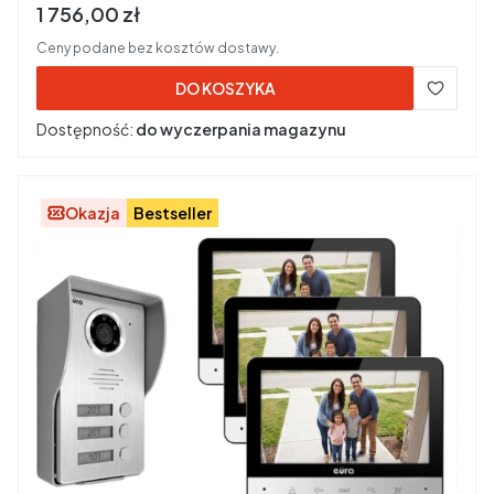
Cena brutto
1 756,00 zł
Ceny podane bez kosztów dostawy.
DO KOSZYKA
Dostępność:
do wyczerpania magazynu
Okazja
Bestseller