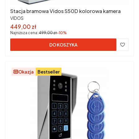
Stacja bramowa Vidos S50D kolorowa kamera
PRODUCENT
VIDOS
Cena promocyjna
449,00 zł
Najniższa cena:
499,00 zł
-10%
DO KOSZYKA
Okazja
Bestseller