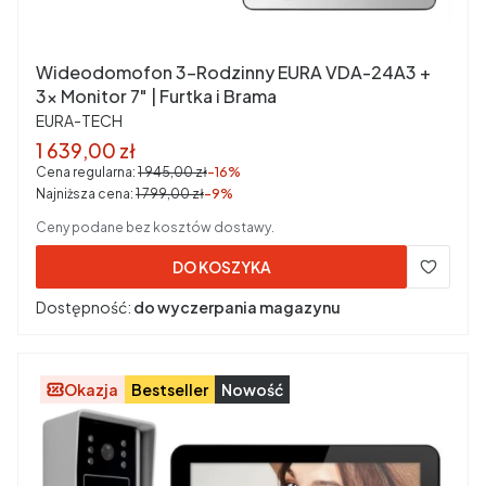
Wideodomofon 3-Rodzinny EURA VDA-24A3 +
3x Monitor 7" | Furtka i Brama
PRODUCENT
EURA-TECH
Cena promocyjna brutto
1 639,00 zł
Cena regularna:
1 945,00 zł
-16%
Najniższa cena:
1 799,00 zł
-9%
Ceny podane bez kosztów dostawy.
DO KOSZYKA
Dostępność:
do wyczerpania magazynu
Okazja
Bestseller
Nowość