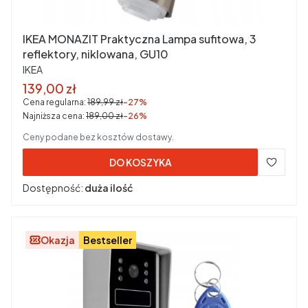
IKEA MONAZIT Praktyczna Lampa sufitowa, 3
reflektory, niklowana, GU10
PRODUCENT
IKEA
Cena promocyjna brutto
139,00 zł
Cena regularna:
189,99 zł
-27%
Najniższa cena:
189,00 zł
-26%
Ceny podane bez kosztów dostawy.
DO KOSZYKA
Dostępność:
duża ilość
Okazja
Bestseller