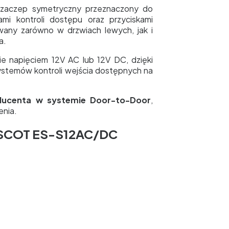
ozaczep symetryczny przeznaczony do
i kontroli dostępu oraz przyciskami
owany zarówno w drzwiach lewych, jak i
a.
e napięciem 12V AC lub 12V DC, dzięki
stemów kontroli wejścia dostępnych na
oducenta w systemie Door-to-Door
,
enia.
u SCOT ES-S12AC/DC