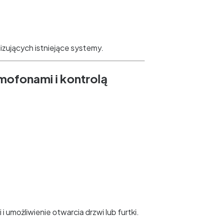
zujących istniejące systemy.
ofonami i kontrolą
 umożliwienie otwarcia drzwi lub furtki.