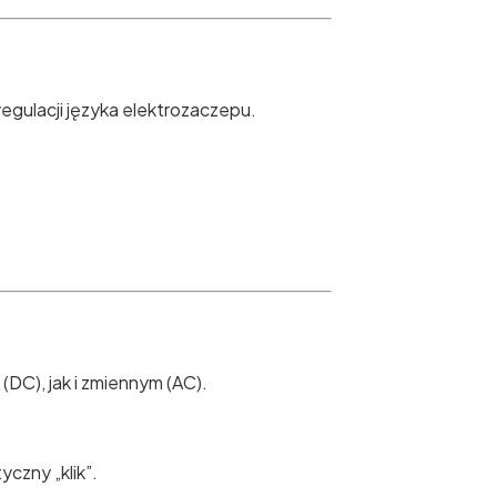
ulacji języka elektrozaczepu.
DC), jak i zmiennym (AC).
yczny „klik”.