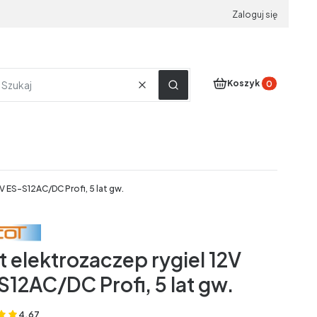
Zaloguj się
Produkty w koszyku
Koszyk
Wyczyść
Szukaj
V ES-S12AC/DC Profi, 5 lat gw.
t elektrozaczep rygiel 12V
S12AC/DC Profi, 5 lat gw.
4.67