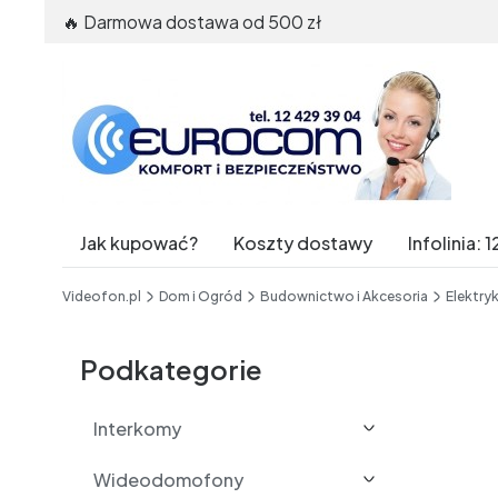
🔥 Darmowa dostawa od 500 zł
Jak kupować?
Koszty dostawy
Infolinia
End of main navigation
Videofon.pl
Dom i Ogród
Budownictwo i Akcesoria
Elektryk
Etykiety
Podkategorie
Interkomy
Wideodomofony