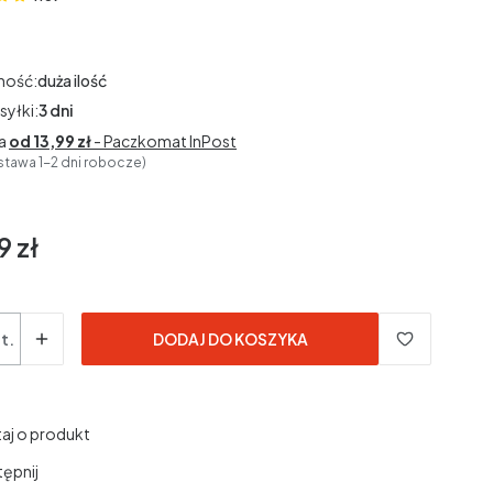
(Oceny: 3 Recenzje: 0)
ność:
duża ilość
syłki:
3 dni
a
od 13,99 zł
- Paczkomat InPost
stawa 1-2 dni robocze)
9 zł
t.
DODAJ DO KOSZYKA
aj o produkt
ępnij