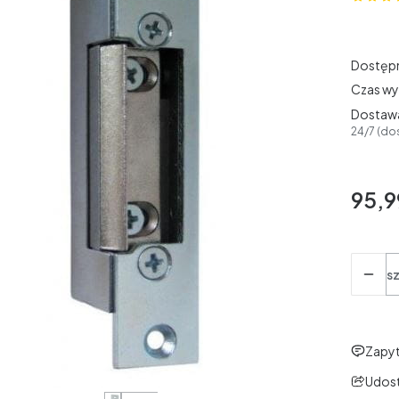
Dostęp
Czas wy
Dostaw
24/7 (do
95,9
Cena
Ilość
sz
Zapyt
Udost