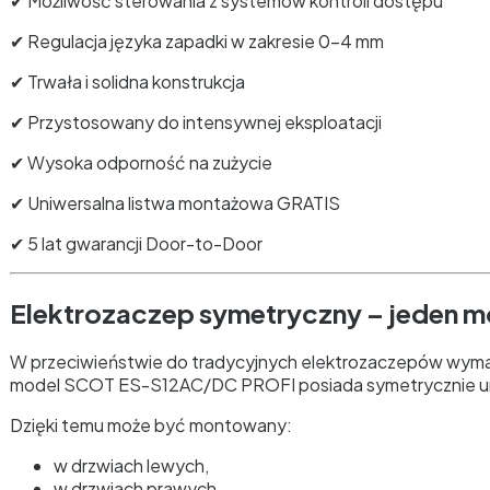
✔ Możliwość sterowania z systemów kontroli dostępu
✔ Regulacja języka zapadki w zakresie 0–4 mm
✔ Trwała i solidna konstrukcja
✔ Przystosowany do intensywnej eksploatacji
✔ Wysoka odporność na zużycie
✔ Uniwersalna listwa montażowa GRATIS
✔ 5 lat gwarancji Door-to-Door
Elektrozaczep symetryczny – jeden m
W przeciwieństwie do tradycyjnych elektrozaczepów wymag
model SCOT ES-S12AC/DC PROFI posiada symetrycznie u
Dzięki temu może być montowany:
w drzwiach lewych,
w drzwiach prawych,