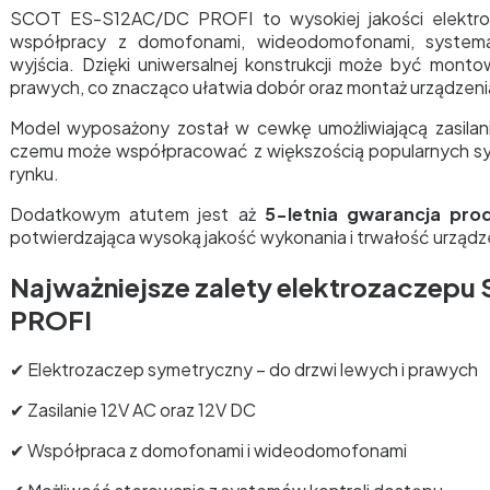
SCOT ES-S12AC/DC PROFI to wysokiej jakości elektr
współpracy z domofonami, wideodomofonami, systemam
wyjścia. Dzięki uniwersalnej konstrukcji może być mont
prawych, co znacząco ułatwia dobór oraz montaż urządzeni
Model wyposażony został w cewkę umożliwiającą zasilani
czemu może współpracować z większością popularnych sy
rynku.
Dodatkowym atutem jest aż
5-letnia gwarancja pr
potwierdzająca wysoką jakość wykonania i trwałość urządz
Najważniejsze zalety elektrozaczep
PROFI
✔ Elektrozaczep symetryczny – do drzwi lewych i prawych
✔ Zasilanie 12V AC oraz 12V DC
✔ Współpraca z domofonami i wideodomofonami