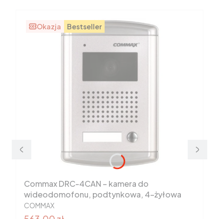
Okazja
Bestseller
Commax DRC-4CAN – kamera do
wideodomofonu, podtynkowa, 4-żyłowa
PRODUCENT
COMMAX
Cena promocyjna
563,00 zł