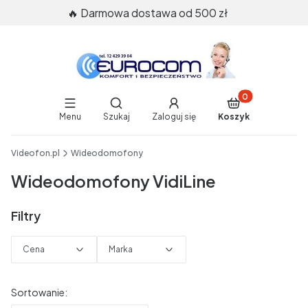
🔥 Darmowa dostawa od 500 zł
Produkty w koszy
Otwórz wyszukiwarkę
Menu
Szukaj
Zaloguj się
Koszyk
End of main navigation
Videofon.pl
Wideodomofony
Wideodomofony VidiLine
Filtry
Cena
Marka
Koniec filtrów
Lista produktów
Sortowanie: