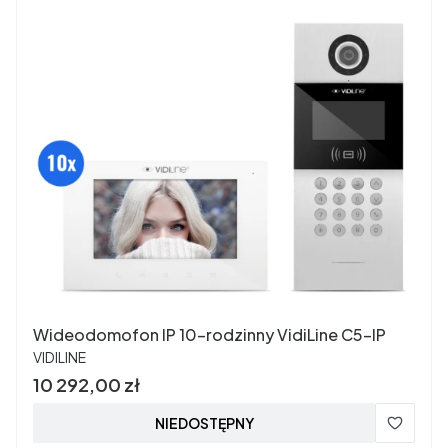
Wideodomofon IP 10-rodzinny VidiLine C5-IP
PRODUCENT
VIDILINE
Cena
10 292,00 zł
NIEDOSTĘPNY