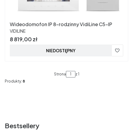
Wideodomofon IP 8-rodzinny VidiLine C5-IP
PRODUCENT
VIDILINE
Cena
8 819,00 zł
NIEDOSTĘPNY
Strona
z 1
Produkty:
8
Bestsellery