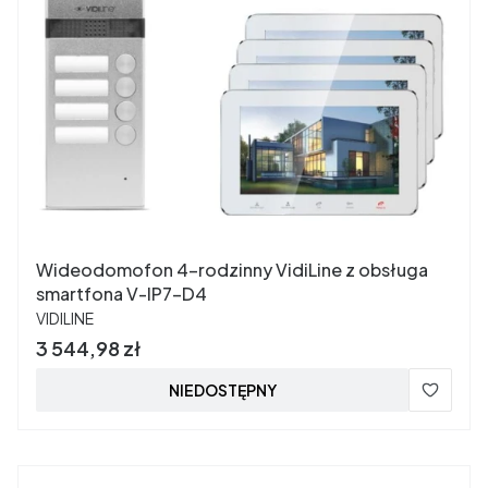
Wideodomofon 4-rodzinny VidiLine z obsługa
smartfona V-IP7-D4
PRODUCENT
VIDILINE
Cena
3 544,98 zł
NIEDOSTĘPNY