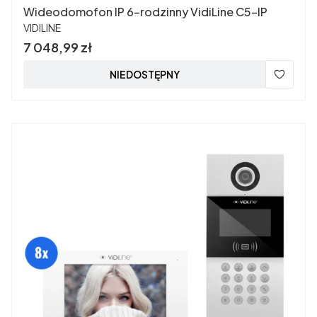
Wideodomofon IP 6-rodzinny VidiLine C5-IP
PRODUCENT
VIDILINE
Cena
7 048,99 zł
NIEDOSTĘPNY