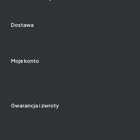
Gde.pl
Dostawa
Koszty dostawy
Formy płatności
Moje konto
Twoje zamówienia
Ustawienia konta
Przechowalnia
Gwarancja i zwroty
Gwarancja
Reklamacje i zwroty
Serwis