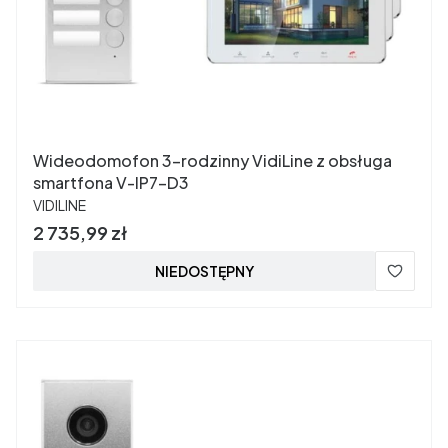
Wideodomofon 3-rodzinny VidiLine z obsługa
smartfona V-IP7-D3
PRODUCENT
VIDILINE
Cena
2 735,99 zł
NIEDOSTĘPNY