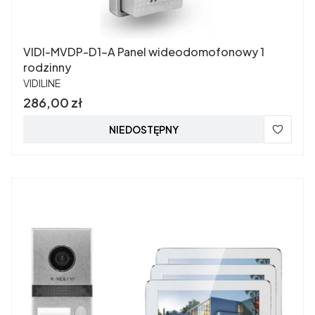
VIDI-MVDP-D1-A Panel wideodomofonowy 1
rodzinny
PRODUCENT
VIDILINE
Cena
286,00 zł
NIEDOSTĘPNY