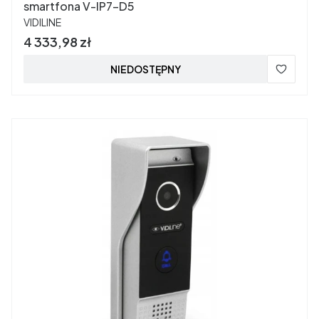
smartfona V-IP7-D5
PRODUCENT
VIDILINE
Cena
4 333,98 zł
NIEDOSTĘPNY