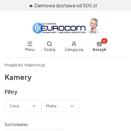
🔥 Darmowa dostawa od 500 zł
Produkty w koszy
Otwórz wyszukiwarkę
Menu
Szukaj
Zaloguj się
Koszyk
End of main navigation
Przejdź do:
Videofon.pl
Kamery
Filtry
Cena
Marka
Koniec filtrów
Lista produktów
Sortowanie: