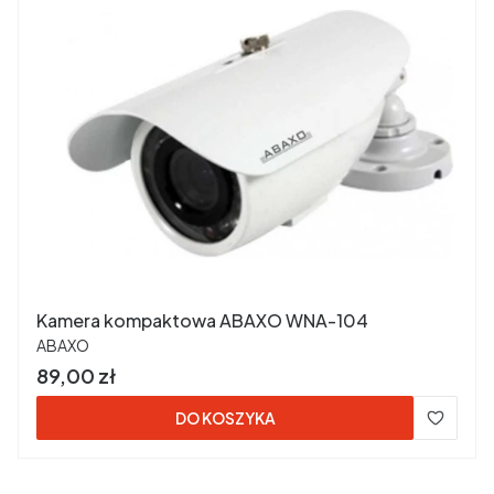
Kamera kompaktowa ABAXO WNA-104
PRODUCENT
ABAXO
Cena
89,00 zł
DO KOSZYKA