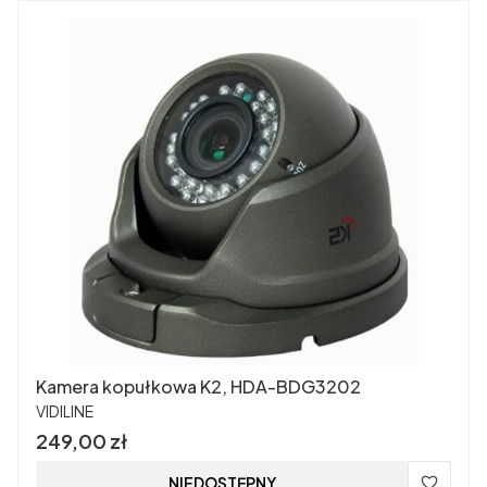
Kamera kopułkowa K2, HDA-BDG3202
PRODUCENT
VIDILINE
Cena
249,00 zł
NIEDOSTĘPNY