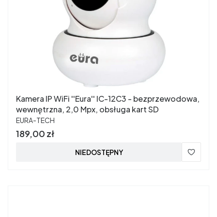
Kamera IP WiFi ''Eura'' IC-12C3 - bezprzewodowa,
wewnętrzna, 2,0 Mpx, obsługa kart SD
PRODUCENT
EURA-TECH
Cena
189,00 zł
NIEDOSTĘPNY