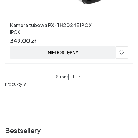
Kamera tubowa PX-TH2024E IPOX
PRODUCENT
IPOX
Cena
349,00 zł
NIEDOSTĘPNY
Strona
z 1
Produkty:
9
Bestsellery