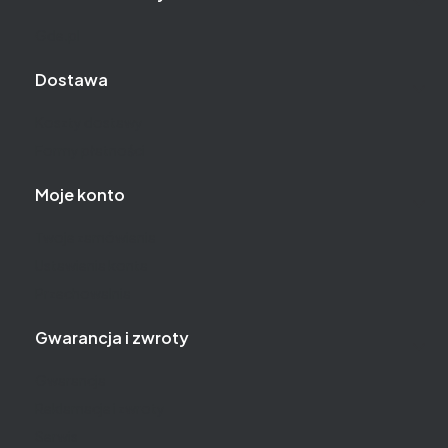
Gde.pl
Dostawa
Koszty dostawy
Formy płatności
Moje konto
Twoje zamówienia
Ustawienia konta
Przechowalnia
Gwarancja i zwroty
Gwarancja
Reklamacje i zwroty
Serwis