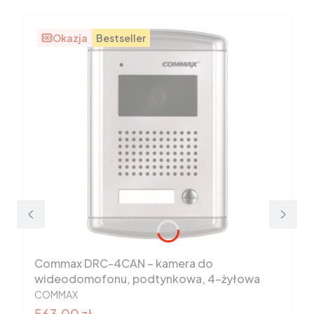
Okazja
Bestseller
Commax DRC-4CAN – kamera do
wideodomofonu, podtynkowa, 4-żyłowa
PRODUCENT
COMMAX
Cena promocyjna
563,00 zł