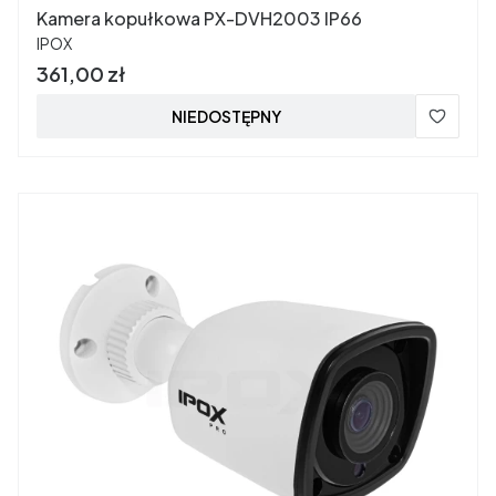
Kamera kopułkowa PX-DVH2003 IP66
PRODUCENT
IPOX
Cena
361,00 zł
NIEDOSTĘPNY