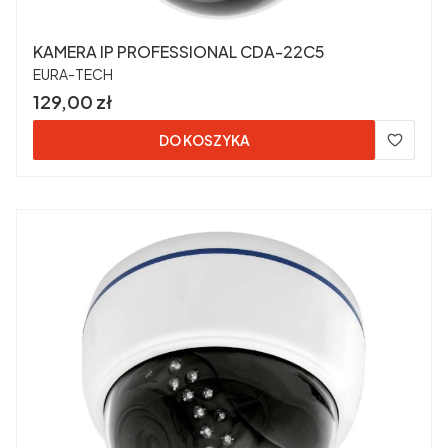
KAMERA IP PROFESSIONAL CDA-22C5
PRODUCENT
EURA-TECH
Cena
129,00 zł
DO KOSZYKA