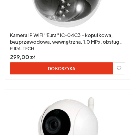
Kamera IP WiFi ''Eura'' IC-04C3 - kopułkowa,
bezprzewodowa, wewnętrzna, 1.0 MPx, obsługa
PRODUCENT
kart SD
EURA-TECH
Cena
299,00 zł
DO KOSZYKA