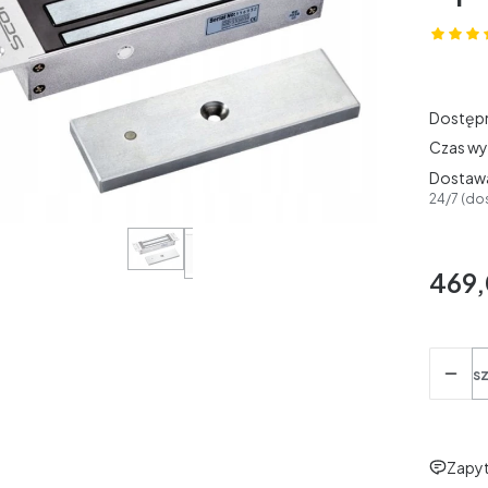
Dostęp
Czas wy
Dostaw
24/7 (do
469,
Cena
Ilość
sz
Zapyt