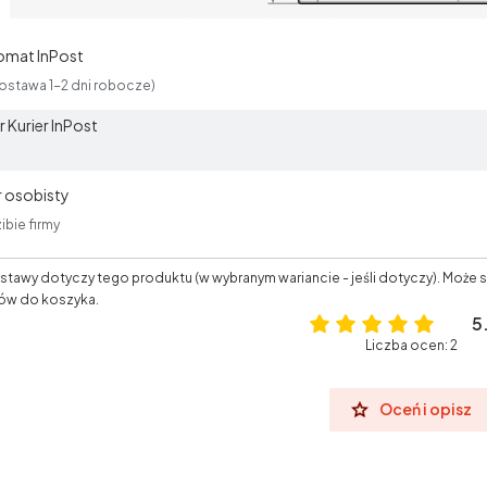
omat InPost
ostawa 1-2 dni robocze)
 Kurier InPost
 osobisty
ibie firmy
tawy dotyczy tego produktu (w wybranym wariancie - jeśli dotyczy). Może s
ów do koszyka.
5
Liczba ocen: 2
Oceń i opisz