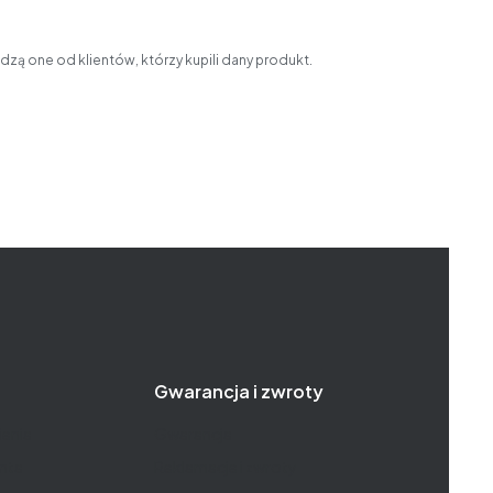
zą one od klientów, którzy kupili dany produkt.
Gwarancja i zwroty
enia
Gwarancja
nta
Reklamacje i zwroty