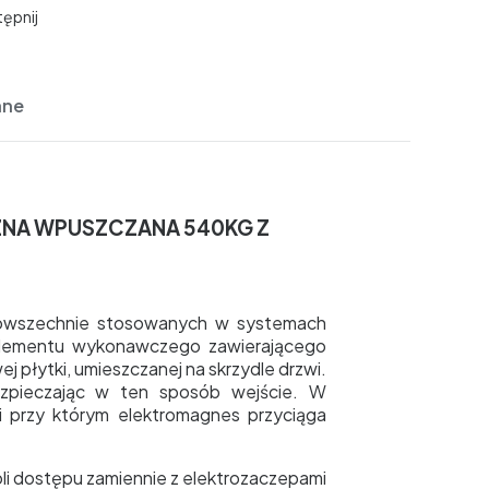
ępnij
ane
ZNA WPUSZCZANA
540KG Z
powszechnie stosowanych w systemach
 elementu wykonawczego zawierającego
 płytki, umieszczanej na skrzydle drzwi.
ezpieczając w ten sposób wejście. W
i przy którym elektromagnes przyciąga
li dostępu zamiennie z elektrozaczepami