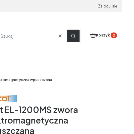
Zaloguj się
Produkty w koszyku
Koszyk
Wyczyść
Szukaj
ktromagnetyczna wpuszczana
t EL-1200MS zwora
ktromagnetyczna
szczana