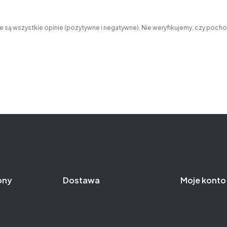
 są wszystkie opinie (pozytywne i negatywne). Nie weryfikujemy, czy pochod
ony
Dostawa
Moje konto
Koszty dostawy
Twoje zamówi
Formy płatności
Ustawienia ko