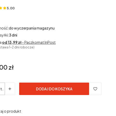
5.00
(Oceny: 2 Recenzje: 0)
ność:
do wyczerpania magazynu
syłki:
3 dni
a
od 13,99 zł
- Paczkomat InPost
stawa 1-2 dni robocze)
00 zł
t.
DODAJ DO KOSZYKA
aj o produkt