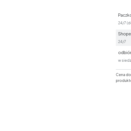
Paczk
24/7 (d
Shoper
24/7
odbiór
w siedz
Cena dos
produkt