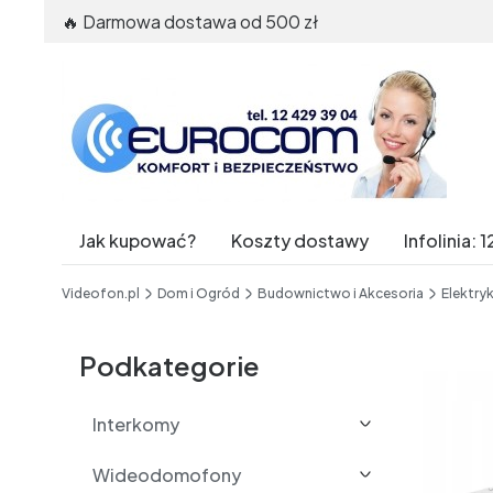
🔥 Darmowa dostawa od 500 zł
Jak kupować?
Koszty dostawy
Infolinia
End of main navigation
Videofon.pl
Dom i Ogród
Budownictwo i Akcesoria
Elektryk
Etykiety
Podkategorie
Interkomy
Wideodomofony