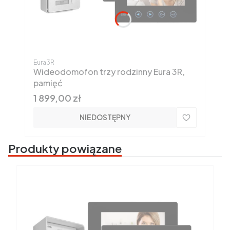
Kod produktu
Eura3R
Wideodomofon trzy rodzinny Eura 3R,
pamięć
Cena
1 899,00 zł
NIEDOSTĘPNY
Produkty powiązane