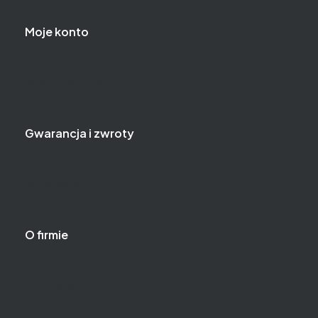
Moje konto
Twoje zamówienia
Ustawienia konta
Przechowalnia
Gwarancja i zwroty
Gwarancja
Reklamacje i zwroty
Serwis
O firmie
Kontakt
Informacje o firmie