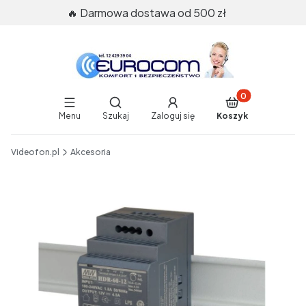
🔥 Darmowa dostawa od 500 zł
Produkty w koszy
Otwórz wyszukiwarkę
Menu
Szukaj
Zaloguj się
Koszyk
End of main navigation
Videofon.pl
Akcesoria
Etykiety