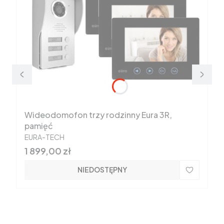
Wideodomofon trzy rodzinny Eura 3R,
pamięć
PRODUCENT
EURA-TECH
Cena
1 899,00 zł
NIEDOSTĘPNY