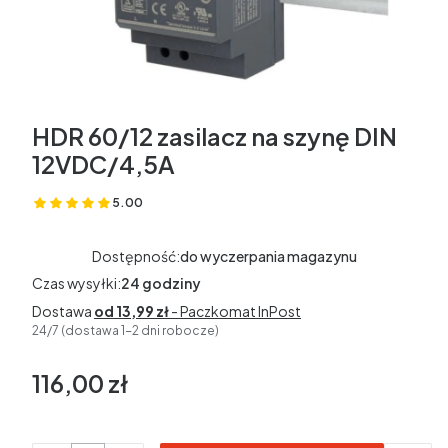
HDR 60/12 zasilacz na szynę DIN
12VDC/4,5A
5.00
(Oceny: 55 Recenzje: 0)
Dostępność:
do wyczerpania magazynu
Czas wysyłki:
24 godziny
Dostawa
od 13,99 zł
- Paczkomat InPost
24/7 (dostawa 1-2 dni robocze)
116,00 zł
Cena