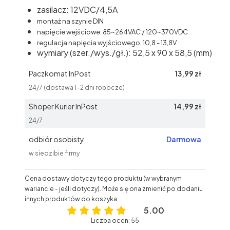
zasilacz: 12VDC/4,5A
montaż na szynie DIN
napięcie wejściowe: 85~264VAC / 120~370VDC
regulacja napięcia wyjściowego: 10,8 - 13,8V
wymiary (szer./wys./gł.): 52,5 x 90 x 58,5 (mm)
Paczkomat InPost
13,99 zł
24/7 (dostawa 1-2 dni robocze)
Shoper Kurier InPost
14,99 zł
24/7
odbiór osobisty
Darmowa
w siedzibie firmy
Cena dostawy dotyczy tego produktu (w wybranym
wariancie - jeśli dotyczy). Może się ona zmienić po dodaniu
innych produktów do koszyka.
5.00
Liczba ocen: 55