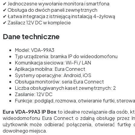
✔ Jednoczesne wywołanie monitora i smartfona
✔ Obsługa do dwóch paneli zewnętrznych
✔ Łatwa integracja z istniejącą instalacją 4-żyłową
✔ Zasilacz 12V DC w komplecie
Dane techniczne
Model: VDA-99A3
Typ urządzenia: bramka IP do wideodomofonu
Komunikacja sieciowa: Wi-Fi / LAN
Aplikacja mobilna: Eura Connect
Systemy operacyjne: Android, iOS
Obsługa monitorów: seria Eura Connect
Liczba obsługiwanych kaset zewnętrznych: 2
Zasilanie: 12V DC
Funkcje: podgląd, rozmowa, otwieranie furtki, sterowa
Eura VDA-99A3 IP Box
to idealne rozwiązanie dla osób, k
wideodomofonu Eura Connect o zdalną obsługę przez Inte
użytkownik może odbierać połączenia, otwierać furtkę 
dowolnego miejsca.