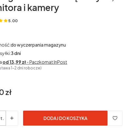
itora i kamery
5.00
(Oceny: 5 Recenzje: 0)
ność:
do wyczerpania magazynu
syłki:
3 dni
a
od 13,99 zł
- Paczkomat InPost
stawa 1-2 dni robocze)
0 zł
t.
DODAJ DO KOSZYKA