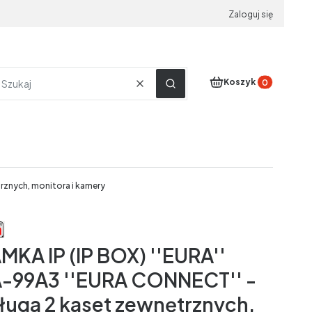
Zaloguj się
Produkty w koszyku
Koszyk
Wyczyść
Szukaj
rznych, monitora i kamery
MKA IP (IP BOX) ''EURA''
-99A3 ''EURA CONNECT'' -
ługa 2 kaset zewnętrznych,