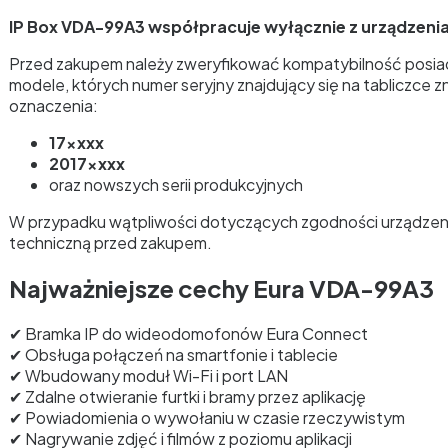
IP Box VDA-99A3 współpracuje wyłącznie z urządzeniam
Przed zakupem należy zweryfikować kompatybilność posia
modele, których numer seryjny znajdujący się na tabliczce
oznaczenia:
17xxxx
2017xxxx
oraz nowszych serii produkcyjnych
W przypadku wątpliwości dotyczących zgodności urządzeni
techniczną przed zakupem.
Najważniejsze cechy Eura VDA-99A3
✔ Bramka IP do wideodomofonów Eura Connect
✔ Obsługa połączeń na smartfonie i tablecie
✔ Wbudowany moduł Wi-Fi i port LAN
✔ Zdalne otwieranie furtki i bramy przez aplikację
✔ Powiadomienia o wywołaniu w czasie rzeczywistym
✔ Nagrywanie zdjęć i filmów z poziomu aplikacji