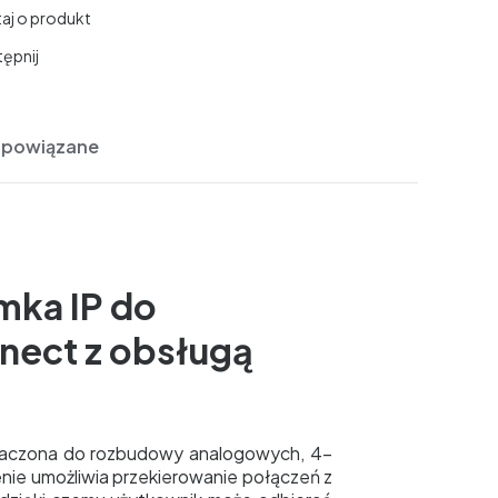
aj o produkt
ępnij
 powiązane
mka IP do
ect z obsługą
aczona do rozbudowy analogowych, 4-
enie umożliwia przekierowanie połączeń z