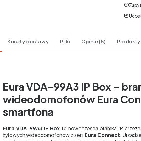
Zapyt
Udost
Koszty dostawy
Pliki
Opinie (5)
Produkty
Eura VDA-99A3 IP Box – bra
wideodomofonów Eura Conn
smartfona
Eura VDA-99A3 IP Box
to nowoczesna bramka IP przezn
żyłowych wideodomofonów z serii
Eura Connect
. Urządz