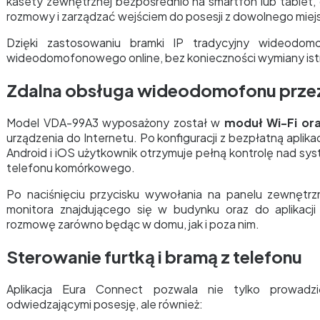
kasety zewnętrznej bezpośrednio na smartfon lub tablet,
rozmowy i zarządzać wejściem do posesji z dowolnego miejs
Dzięki zastosowaniu bramki IP tradycyjny wideodom
wideodomofonowego online, bez konieczności wymiany istnie
Zdalna obsługa wideodomofonu przez
Model VDA-99A3 wyposażony został w
moduł Wi-Fi or
urządzenia do Internetu. Po konfiguracji z bezpłatną aplika
Android i iOS użytkownik otrzymuje pełną kontrolę na
telefonu komórkowego.
Po naciśnięciu przycisku wywołania na panelu zewnętrz
monitora znajdującego się w budynku oraz do aplikacj
rozmowę zarówno będąc w domu, jak i poza nim.
Sterowanie furtką i bramą z telefonu
Aplikacja Eura Connect pozwala nie tylko prowad
odwiedzającymi posesję, ale również: