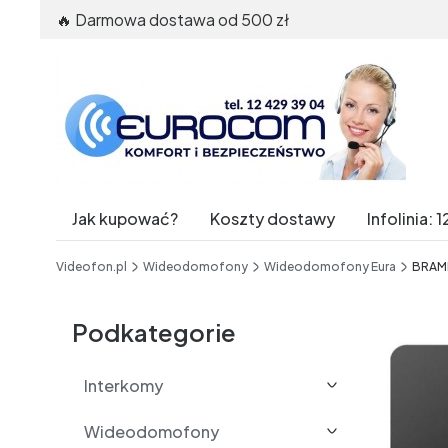
🔥 Darmowa dostawa od 500 zł
Jak kupować?
Koszty dostawy
Infolinia
End of main navigation
Videofon.pl
Wideodomofony
Wideodomofony Eura
BRAMK
Etykiety
Podkategorie
Interkomy
Wideodomofony