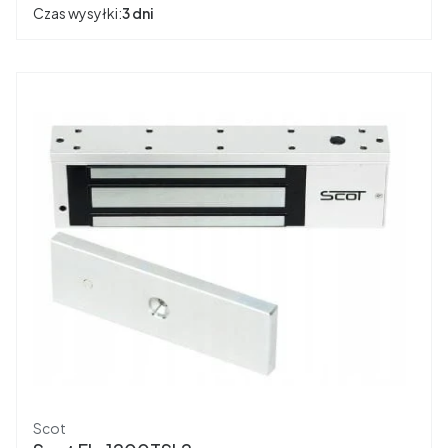
Czas wysyłki:
3 dni
Producent
Scot