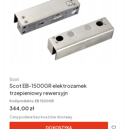
Producent
Scot
Scot EB-1500GR elektrozamek
trzepieniowy rewersyjn
Kod produktu:
EB 1500GR
Cena brutto
344,00 zł
Ceny podane bez kosztów dostawy.
DO KOSZYKA