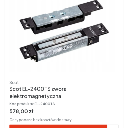
Producent
Scot
Scot EL-2400TS zwora
elektromagnetyczna
Kod produktu:
EL-2400TS
Cena brutto
578,00 zł
Ceny podane bez kosztów dostawy.