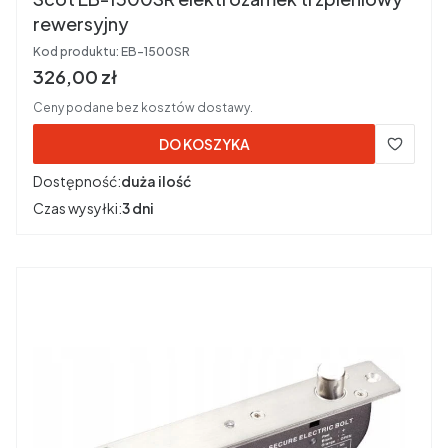
rewersyjny
Kod produktu:
EB-1500SR
Cena brutto
326,00 zł
Ceny podane bez kosztów dostawy.
DO KOSZYKA
Dostępność:
duża ilość
Czas wysyłki:
3 dni