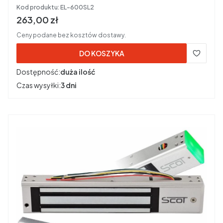
Kod produktu:
EL-600SL2
Cena brutto
263,00 zł
Ceny podane bez kosztów dostawy.
DO KOSZYKA
Dostępność:
duża ilość
Czas wysyłki:
3 dni