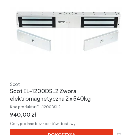
Producent
Scot
Scot EL-1200DSL2 Zwora
elektromagnetyczna 2 x 540kg
Kod produktu:
EL-1200DSL2
Cena brutto
940,00 zł
Ceny podane bez kosztów dostawy.
DO KOSZYKA