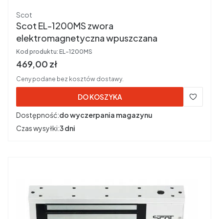
Producent
Scot
Scot EL-1200MS zwora
elektromagnetyczna wpuszczana
Kod produktu:
EL-1200MS
Cena brutto
469,00 zł
Ceny podane bez kosztów dostawy.
DO KOSZYKA
Dostępność:
do wyczerpania magazynu
Czas wysyłki:
3 dni