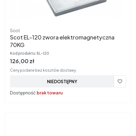
Producent
Scot
Scot EL-120 zwora elektromagnetyczna
70KG
Kod produktu:
EL-120
Cena brutto
126,00 zł
Ceny podane bez kosztów dostawy.
NIEDOSTĘPNY
Dostępność:
brak towaru