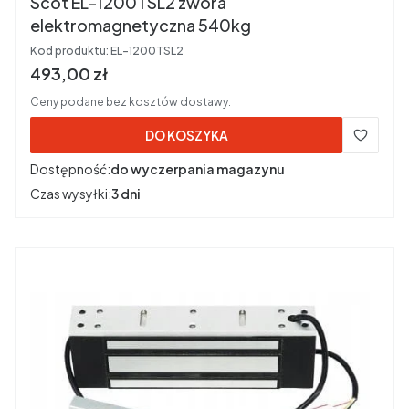
Scot EL-1200TSL2 zwora
elektromagnetyczna 540kg
Kod produktu:
EL-1200TSL2
Cena brutto
493,00 zł
Ceny podane bez kosztów dostawy.
DO KOSZYKA
Dostępność:
do wyczerpania magazynu
Czas wysyłki:
3 dni