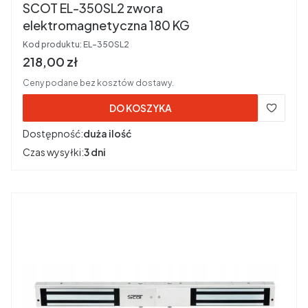
SCOT EL-350SL2 zwora
elektromagnetyczna 180 KG
Kod produktu:
EL-350SL2
Cena brutto
218,00 zł
Ceny podane bez kosztów dostawy.
DO KOSZYKA
Dostępność:
duża ilość
Czas wysyłki:
3 dni