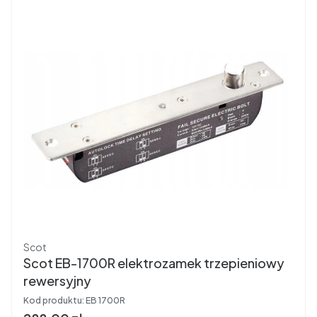
Producent
Scot
Scot EB-1700R elektrozamek trzepieniowy
rewersyjny
Kod produktu:
EB 1700R