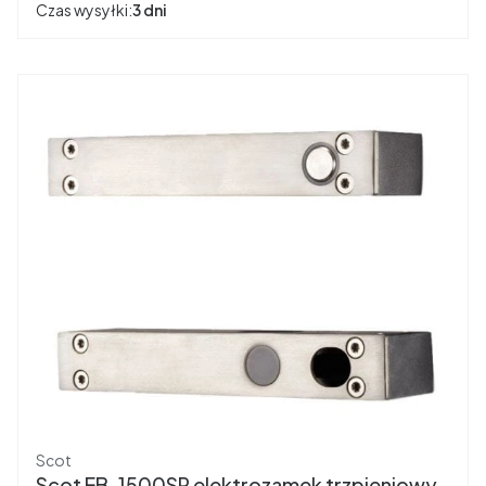
Czas wysyłki:
3 dni
Producent
Scot
Scot EB-1500SR elektrozamek trzpieniowy