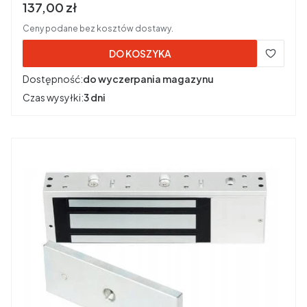
Cena brutto
137,00 zł
Ceny podane bez kosztów dostawy.
DO KOSZYKA
Dostępność:
do wyczerpania magazynu
Czas wysyłki:
3 dni