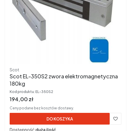
Producent
Scot
Scot EL-350S2 zwora elektromagnetyczna
180kg
Kod produktu:
EL-350S2
Cena brutto
194,00 zł
Ceny podane bez kosztów dostawy.
DO KOSZYKA
Dostępność:
duża ilość