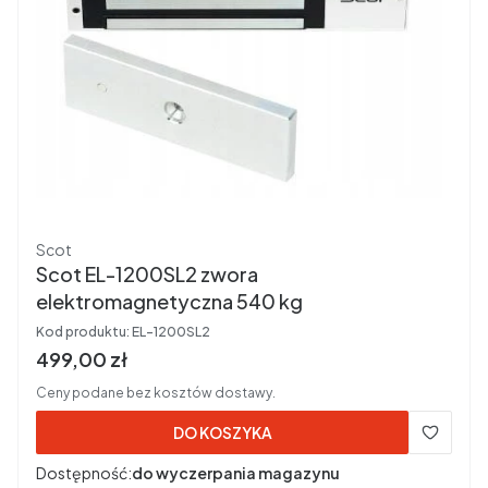
Producent
Scot
Scot EL-1200SL2 zwora
elektromagnetyczna 540 kg
Kod produktu:
EL-1200SL2
Cena brutto
499,00 zł
Ceny podane bez kosztów dostawy.
DO KOSZYKA
Dostępność:
do wyczerpania magazynu