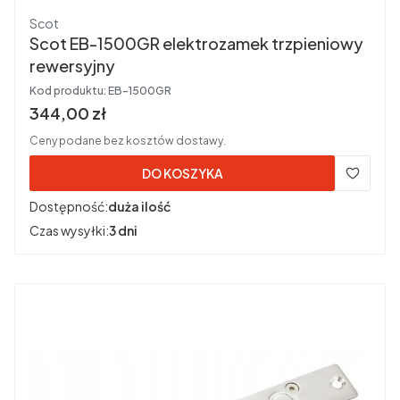
Producent
Scot
Scot EB-1500GR elektrozamek trzpieniowy
rewersyjny
Kod produktu:
EB-1500GR
Cena brutto
344,00 zł
Ceny podane bez kosztów dostawy.
DO KOSZYKA
Dostępność:
duża ilość
Czas wysyłki:
3 dni