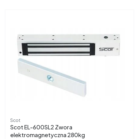
Producent
Scot
Scot EL-600SL2 Zwora
elektromagnetyczna 280kg