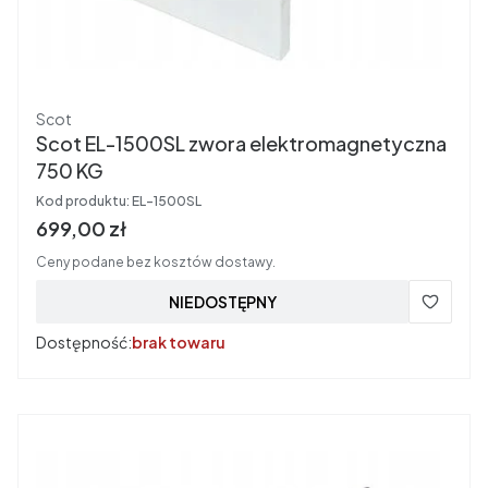
Producent
Scot
Scot EL-1500SL zwora elektromagnetyczna
750 KG
Kod produktu:
EL-1500SL
Cena brutto
699,00 zł
Ceny podane bez kosztów dostawy.
NIEDOSTĘPNY
Dostępność:
brak towaru