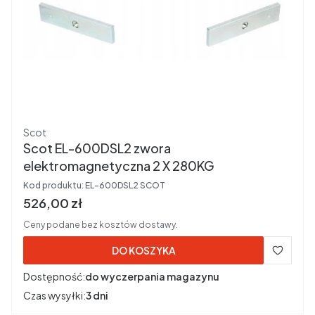
Producent
Scot
Scot EL-600DSL2 zwora
elektromagnetyczna 2 X 280KG
Kod produktu:
EL-600DSL2 SCOT
Cena brutto
526,00 zł
Ceny podane bez kosztów dostawy.
DO KOSZYKA
Dostępność:
do wyczerpania magazynu
Czas wysyłki:
3 dni