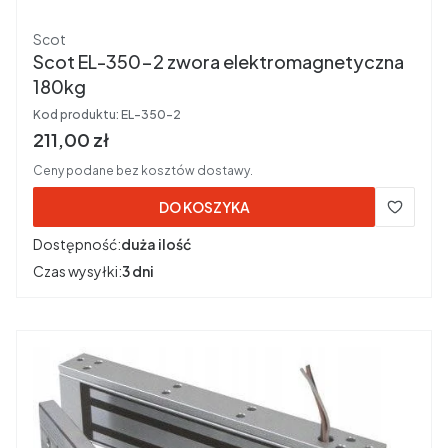
Producent
Scot
Scot EL-350-2 zwora elektromagnetyczna
180kg
Kod produktu:
EL-350-2
Cena brutto
211,00 zł
Ceny podane bez kosztów dostawy.
DO KOSZYKA
Dostępność:
duża ilość
Czas wysyłki:
3 dni