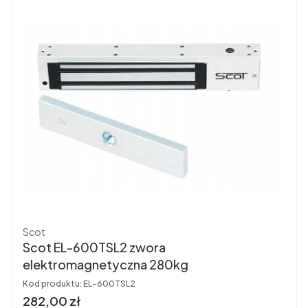
Producent
Scot
Scot EL-600TSL2 zwora
elektromagnetyczna 280kg
Kod produktu:
EL-600TSL2
Cena brutto
282,00 zł