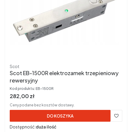
Producent
Scot
Scot EB-1500R elektrozamek trzepieniowy
rewersyjny
Kod produktu:
EB-1500R
Cena brutto
282,00 zł
Ceny podane bez kosztów dostawy.
DO KOSZYKA
Dostępność:
duża ilość