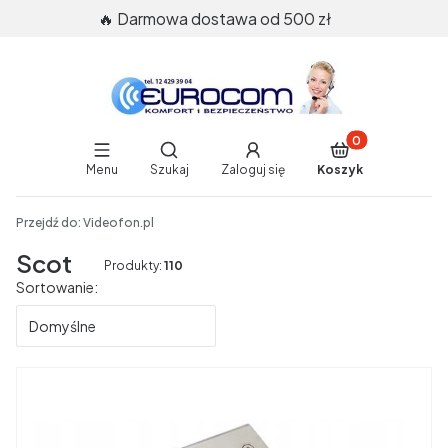
🔥 Darmowa dostawa od 500 zł
Produkty w koszy
Otwórz wyszukiwarkę
Menu
Szukaj
Zaloguj się
Koszyk
End of main navigation
Przejdź do:
Videofon.pl
Scot
Produkty:
110
Lista produktów
Sortowanie:
Domyślne