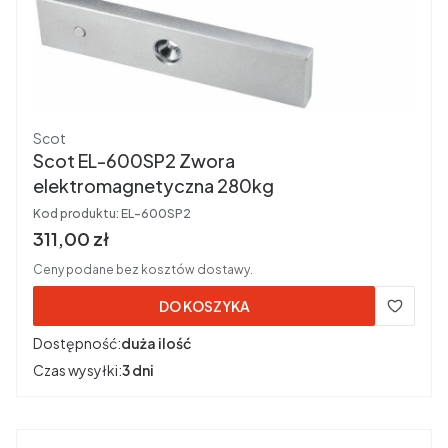
Producent
Scot
Scot EL-600SP2 Zwora
elektromagnetyczna 280kg
Kod produktu:
EL-600SP2
Cena brutto
311,00 zł
Ceny podane bez kosztów dostawy.
DO KOSZYKA
Dostępność:
duża ilość
Czas wysyłki:
3 dni