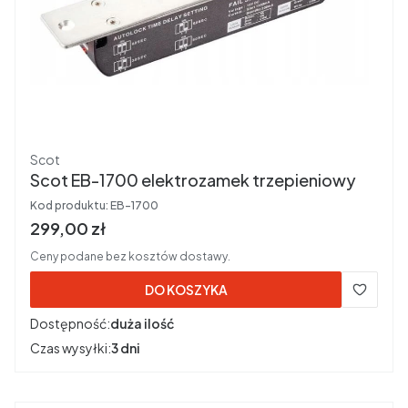
Producent
Scot
Scot EB-1700 elektrozamek trzepieniowy
Kod produktu:
EB-1700
Cena brutto
299,00 zł
Ceny podane bez kosztów dostawy.
DO KOSZYKA
Dostępność:
duża ilość
Czas wysyłki:
3 dni