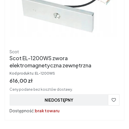
Producent
Scot
Scot EL-1200WS zwora
elektromagnetyczna zewnętrzna
Kod produktu:
EL-1200WS
Cena brutto
616,00 zł
Ceny podane bez kosztów dostawy.
NIEDOSTĘPNY
Dostępność:
brak towaru