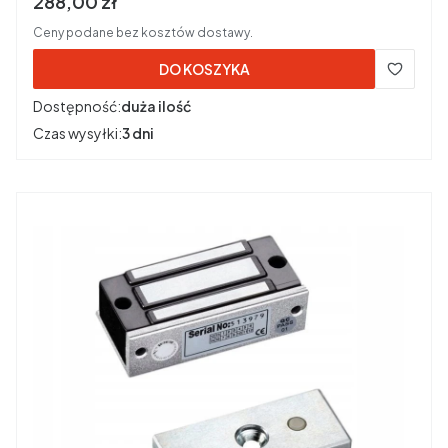
Cena brutto
288,00 zł
Ceny podane bez kosztów dostawy.
DO KOSZYKA
Dostępność:
duża ilość
Czas wysyłki:
3 dni