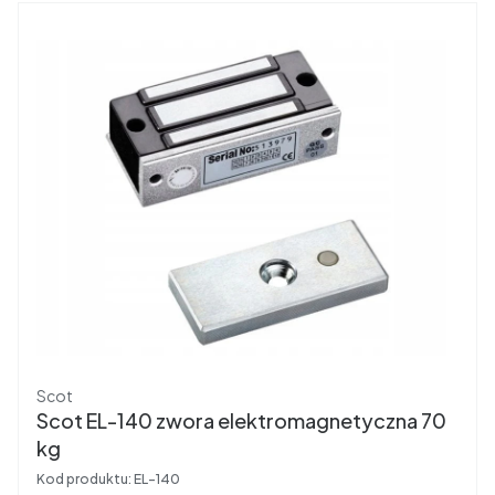
Producent
Scot
Scot EL-140 zwora elektromagnetyczna 70
kg
Kod produktu:
EL-140